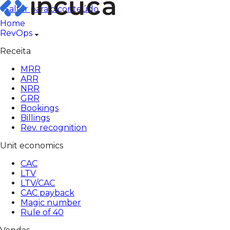
Saltar para o conteúdo
Home
RevOps
Receita
MRR
ARR
NRR
GRR
Bookings
Billings
Rev. recognition
Unit economics
CAC
LTV
LTV/CAC
CAC payback
Magic number
Rule of 40