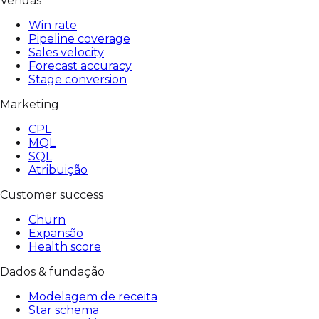
Vendas
Win rate
Pipeline coverage
Sales velocity
Forecast accuracy
Stage conversion
Marketing
CPL
MQL
SQL
Atribuição
Customer success
Churn
Expansão
Health score
Dados & fundação
Modelagem de receita
Star schema