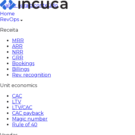
Pular
Saltar para o conteúdo
para
Home
o
RevOps
conteúdo
Receita
MRR
ARR
NRR
GRR
Bookings
Billings
Rev. recognition
Unit economics
CAC
LTV
LTV/CAC
CAC payback
Magic number
Rule of 40