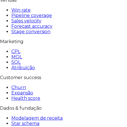
Vendas
Win rate
Pipeline coverage
Sales velocity
Forecast accuracy
Stage conversion
Marketing
CPL
MQL
SQL
Atribuição
Customer success
Churn
Expansão
Health score
Dados & fundação
Modelagem de receita
Star schema