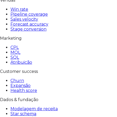
Vendas
Win rate
Pipeline coverage
Sales velocity
Forecast accuracy
Stage conversion
Marketing
CPL
MQL
SQL
Atribuição
Customer success
Churn
Expansão
Health score
Dados & fundação
Modelagem de receita
Star schema