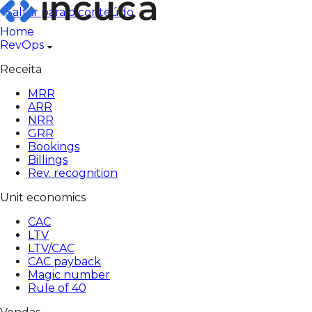
Pular
Saltar para o conteúdo
para
Home
o
RevOps
conteúdo
Receita
MRR
ARR
NRR
GRR
Bookings
Billings
Rev. recognition
Unit economics
CAC
LTV
LTV/CAC
CAC payback
Magic number
Rule of 40