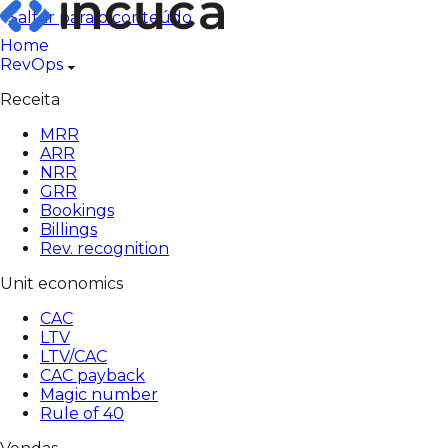
Pular
Saltar para o conteúdo
para
Home
o
RevOps
conteúdo
Receita
MRR
ARR
NRR
GRR
Bookings
Billings
Rev. recognition
Unit economics
CAC
LTV
LTV/CAC
CAC payback
Magic number
Rule of 40