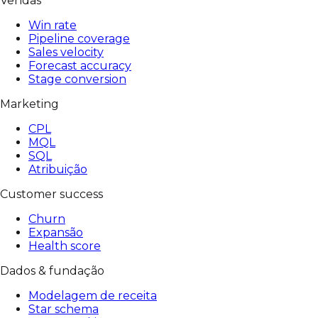
Vendas
Win rate
Pipeline coverage
Sales velocity
Forecast accuracy
Stage conversion
Marketing
CPL
MQL
SQL
Atribuição
Customer success
Churn
Expansão
Health score
Dados & fundação
Modelagem de receita
Star schema