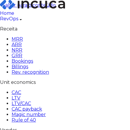
Pular
Saltar para o conteúdo
para
Home
o
RevOps
conteúdo
Receita
MRR
ARR
NRR
GRR
Bookings
Billings
Rev. recognition
Unit economics
CAC
LTV
LTV/CAC
CAC payback
Magic number
Rule of 40