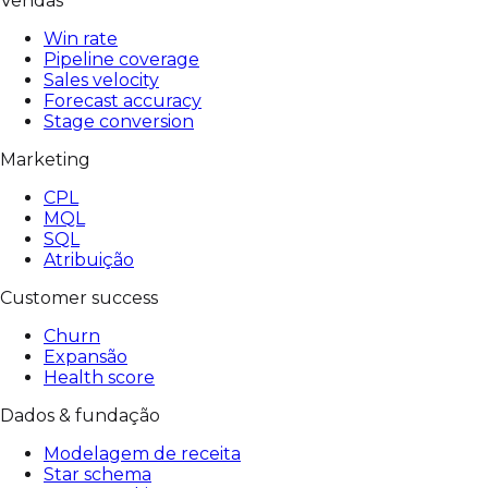
Vendas
Win rate
Pipeline coverage
Sales velocity
Forecast accuracy
Stage conversion
Marketing
CPL
MQL
SQL
Atribuição
Customer success
Churn
Expansão
Health score
Dados & fundação
Modelagem de receita
Star schema