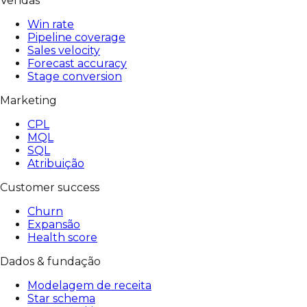
Vendas
Win rate
Pipeline coverage
Sales velocity
Forecast accuracy
Stage conversion
Marketing
CPL
MQL
SQL
Atribuição
Customer success
Churn
Expansão
Health score
Dados & fundação
Modelagem de receita
Star schema