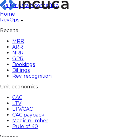
Saltar para o conteúdo
Home
RevOps
Receita
MRR
ARR
NRR
GRR
Bookings
Billings
Rev. recognition
Unit economics
CAC
LTV
LTV/CAC
CAC payback
Magic number
Rule of 40