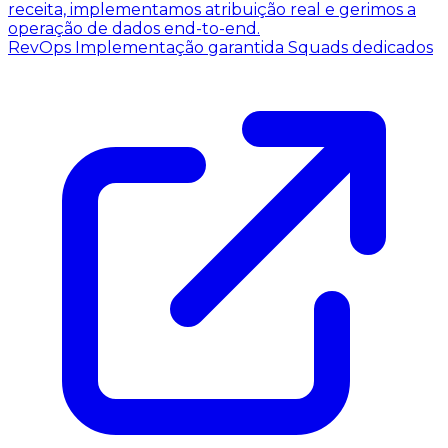
receita, implementamos atribuição real e gerimos a
operação de dados end-to-end.
RevOps
Implementação garantida
Squads dedicados