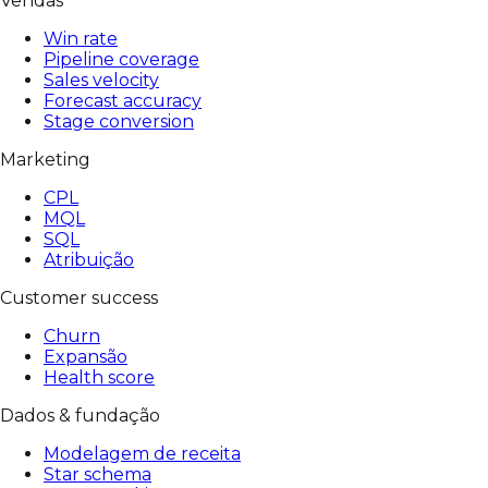
Vendas
Win rate
Pipeline coverage
Sales velocity
Forecast accuracy
Stage conversion
Marketing
CPL
MQL
SQL
Atribuição
Customer success
Churn
Expansão
Health score
Dados & fundação
Modelagem de receita
Star schema