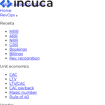
Pular
Saltar para o conteúdo
para
Home
o
RevOps
conteúdo
Receita
MRR
ARR
NRR
GRR
Bookings
Billings
Rev. recognition
Unit economics
CAC
LTV
LTV/CAC
CAC payback
Magic number
Rule of 40