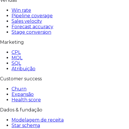
Vendas
Win rate
Pipeline coverage
Sales velocity
Forecast accuracy
Stage conversion
Marketing
CPL
MQL
SQL
Atribuição
Customer success
Churn
Expansão
Health score
Dados & fundação
Modelagem de receita
Star schema