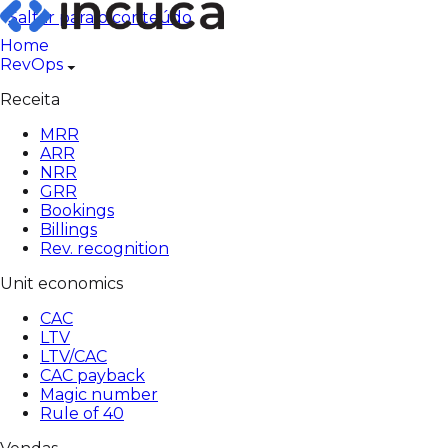
Pular
Saltar para o conteúdo
para
Home
o
RevOps
conteúdo
Receita
MRR
ARR
NRR
GRR
Bookings
Billings
Rev. recognition
Unit economics
CAC
LTV
LTV/CAC
CAC payback
Magic number
Rule of 40