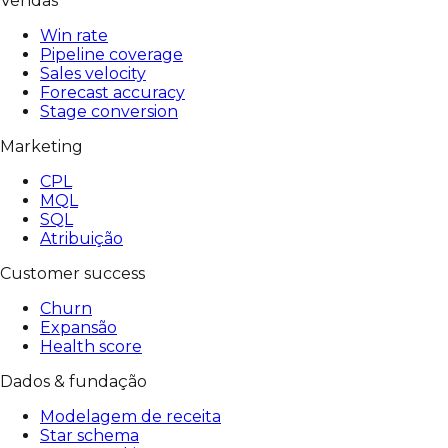
Vendas
Win rate
Pipeline coverage
Sales velocity
Forecast accuracy
Stage conversion
Marketing
CPL
MQL
SQL
Atribuição
Customer success
Churn
Expansão
Health score
Dados & fundação
Modelagem de receita
Star schema