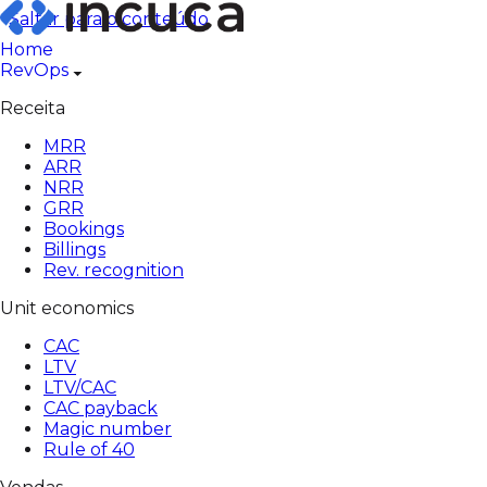
Pular
Saltar para o conteúdo
para
Home
o
RevOps
conteúdo
Receita
MRR
ARR
NRR
GRR
Bookings
Billings
Rev. recognition
Unit economics
CAC
LTV
LTV/CAC
CAC payback
Magic number
Rule of 40