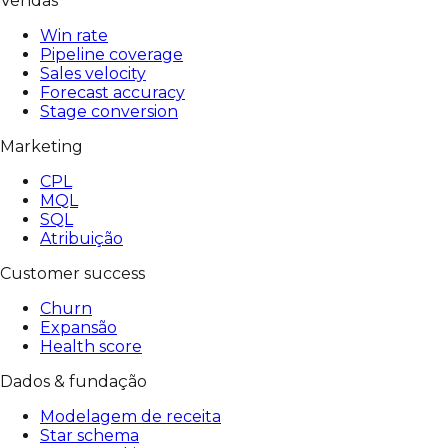
Vendas
Win rate
Pipeline coverage
Sales velocity
Forecast accuracy
Stage conversion
Marketing
CPL
MQL
SQL
Atribuição
Customer success
Churn
Expansão
Health score
Dados & fundação
Modelagem de receita
Star schema