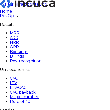
Pular
Saltar para o conteúdo
para
Home
o
RevOps
conteúdo
Receita
MRR
ARR
NRR
GRR
Bookings
Billings
Rev. recognition
Unit economics
CAC
LTV
LTV/CAC
CAC payback
Magic number
Rule of 40