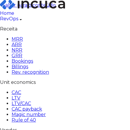
Pular
Saltar para o conteúdo
para
Home
o
RevOps
conteúdo
Receita
MRR
ARR
NRR
GRR
Bookings
Billings
Rev. recognition
Unit economics
CAC
LTV
LTV/CAC
CAC payback
Magic number
Rule of 40