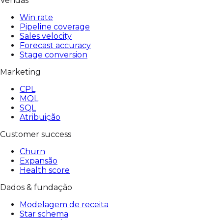
Vendas
Win rate
Pipeline coverage
Sales velocity
Forecast accuracy
Stage conversion
Marketing
CPL
MQL
SQL
Atribuição
Customer success
Churn
Expansão
Health score
Dados & fundação
Modelagem de receita
Star schema