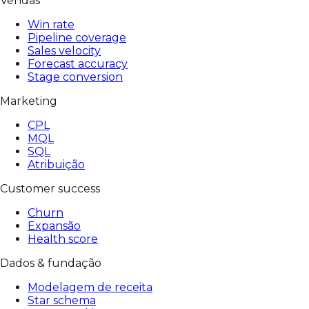
Vendas
Win rate
Pipeline coverage
Sales velocity
Forecast accuracy
Stage conversion
Marketing
CPL
MQL
SQL
Atribuição
Customer success
Churn
Expansão
Health score
Dados & fundação
Modelagem de receita
Star schema