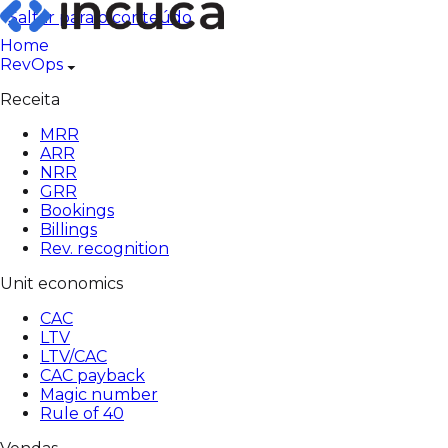
Pular
Saltar para o conteúdo
para
Home
o
RevOps
conteúdo
Receita
MRR
ARR
NRR
GRR
Bookings
Billings
Rev. recognition
Unit economics
CAC
LTV
LTV/CAC
CAC payback
Magic number
Rule of 40