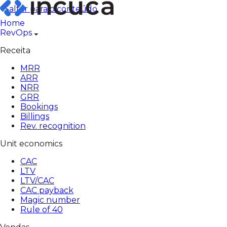
Pular
Saltar para o conteúdo
para
Home
o
RevOps
conteúdo
Receita
MRR
ARR
NRR
GRR
Bookings
Billings
Rev. recognition
Unit economics
CAC
LTV
LTV/CAC
CAC payback
Magic number
Rule of 40