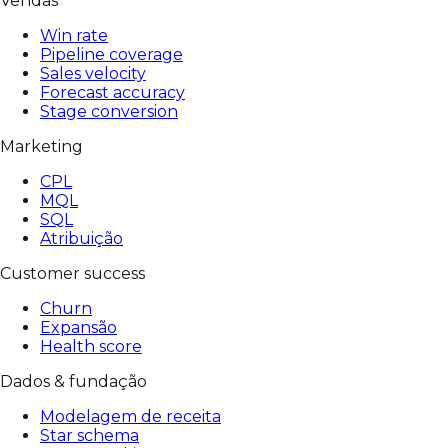
Vendas
Win rate
Pipeline coverage
Sales velocity
Forecast accuracy
Stage conversion
Marketing
CPL
MQL
SQL
Atribuição
Customer success
Churn
Expansão
Health score
Dados & fundação
Modelagem de receita
Star schema