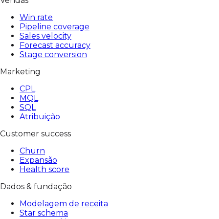
Vendas
Win rate
Pipeline coverage
Sales velocity
Forecast accuracy
Stage conversion
Marketing
CPL
MQL
SQL
Atribuição
Customer success
Churn
Expansão
Health score
Dados & fundação
Modelagem de receita
Star schema