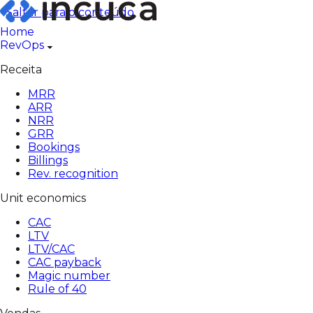
Pular
Saltar para o conteúdo
para
Home
o
RevOps
conteúdo
Receita
MRR
ARR
NRR
GRR
Bookings
Billings
Rev. recognition
Unit economics
CAC
LTV
LTV/CAC
CAC payback
Magic number
Rule of 40