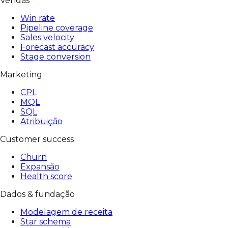
Vendas
Win rate
Pipeline coverage
Sales velocity
Forecast accuracy
Stage conversion
Marketing
CPL
MQL
SQL
Atribuição
Customer success
Churn
Expansão
Health score
Dados & fundação
Modelagem de receita
Star schema