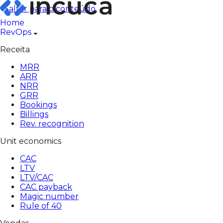
Pular
Saltar para o conteúdo
para
Home
o
RevOps
conteúdo
Receita
MRR
ARR
NRR
GRR
Bookings
Billings
Rev. recognition
Unit economics
CAC
LTV
LTV/CAC
CAC payback
Magic number
Rule of 40