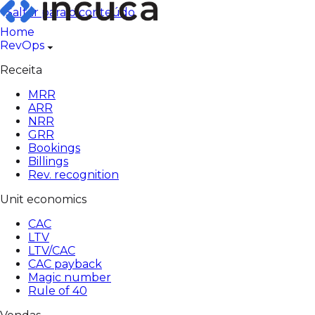
Pular
Saltar para o conteúdo
para
Home
o
RevOps
conteúdo
Receita
MRR
ARR
NRR
GRR
Bookings
Billings
Rev. recognition
Unit economics
CAC
LTV
LTV/CAC
CAC payback
Magic number
Rule of 40