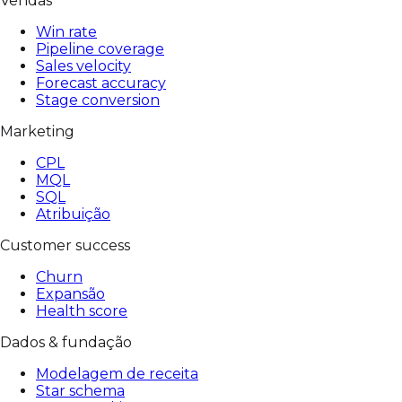
Vendas
Win rate
Pipeline coverage
Sales velocity
Forecast accuracy
Stage conversion
Marketing
CPL
MQL
SQL
Atribuição
Customer success
Churn
Expansão
Health score
Dados & fundação
Modelagem de receita
Star schema