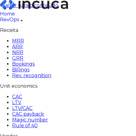
Pular
Saltar para o conteúdo
para
Home
o
RevOps
conteúdo
Receita
MRR
ARR
NRR
GRR
Bookings
Billings
Rev. recognition
Unit economics
CAC
LTV
LTV/CAC
CAC payback
Magic number
Rule of 40