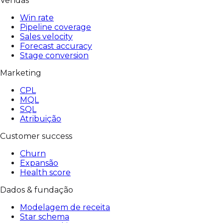
Vendas
Win rate
Pipeline coverage
Sales velocity
Forecast accuracy
Stage conversion
Marketing
CPL
MQL
SQL
Atribuição
Customer success
Churn
Expansão
Health score
Dados & fundação
Modelagem de receita
Star schema