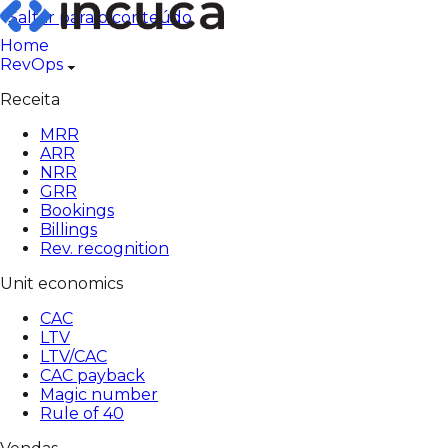
Pular
Saltar para o conteúdo
para
Home
o
RevOps
conteúdo
Receita
MRR
ARR
NRR
GRR
Bookings
Billings
Rev. recognition
Unit economics
CAC
LTV
LTV/CAC
CAC payback
Magic number
Rule of 40