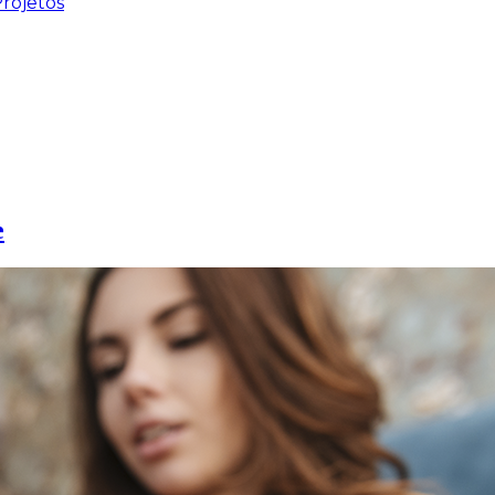
rojetos
e