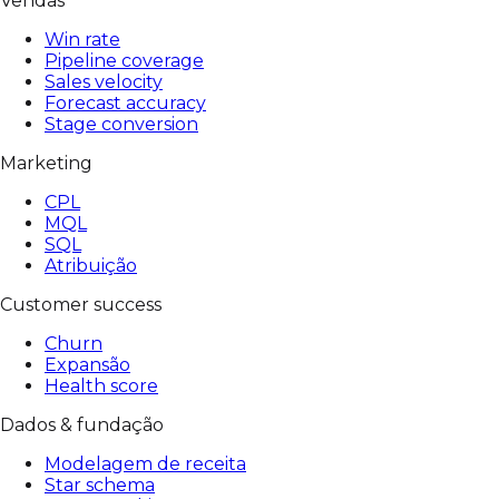
Vendas
Win rate
Pipeline coverage
Sales velocity
Forecast accuracy
Stage conversion
Marketing
CPL
MQL
SQL
Atribuição
Customer success
Churn
Expansão
Health score
Dados & fundação
Modelagem de receita
Star schema