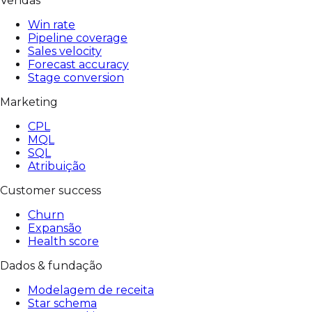
Vendas
Win rate
Pipeline coverage
Sales velocity
Forecast accuracy
Stage conversion
Marketing
CPL
MQL
SQL
Atribuição
Customer success
Churn
Expansão
Health score
Dados & fundação
Modelagem de receita
Star schema