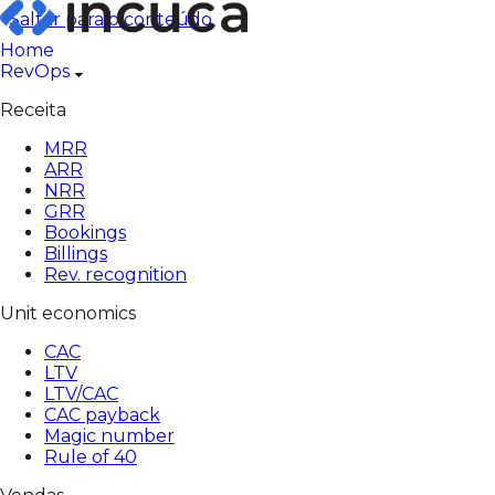
Pular
Saltar para o conteúdo
para
Home
o
RevOps
conteúdo
Receita
MRR
ARR
NRR
GRR
Bookings
Billings
Rev. recognition
Unit economics
CAC
LTV
LTV/CAC
CAC payback
Magic number
Rule of 40