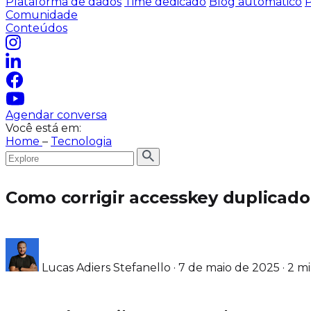
Plataforma de dados
Time dedicado
Blog automático
P
Comunidade
Conteúdos
Agendar conversa
Você está em:
Home
–
Tecnologia
Como corrigir accesskey duplicado
Lucas Adiers Stefanello
·
7 de maio de 2025
·
2 mi