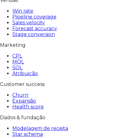
Vendas
Win rate
Pipeline coverage
Sales velocity
Forecast accuracy
Stage conversion
Marketing
CPL
MQL
SQL
Atribuição
Customer success
Churn
Expansão
Health score
Dados & fundação
Modelagem de receita
Star schema