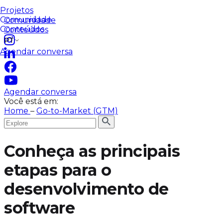
Plataforma de dados
Time dedicado
Blog automático
Projetos
Projetos
Comunidade
Comunidade
Conteúdos
Conteúdos
PT
Agendar conversa
Agendar conversa
Você está em:
Home
–
Go-to-Market (GTM)
Conheça as principais
etapas para o
desenvolvimento de
software