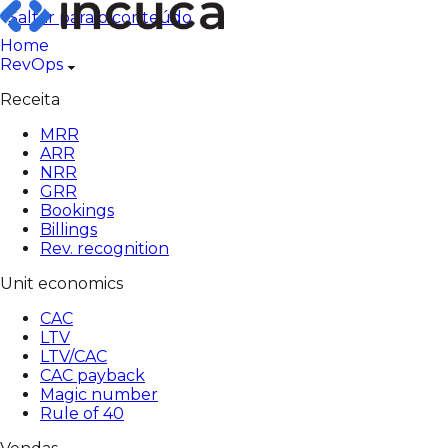
Pular
Saltar para o conteúdo
para
Home
o
RevOps
conteúdo
Receita
MRR
ARR
NRR
GRR
Bookings
Billings
Rev. recognition
Unit economics
CAC
LTV
LTV/CAC
CAC payback
Magic number
Rule of 40