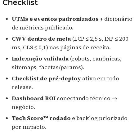
Checklist
UTMs e eventos padronizados
+ dicionário
de métricas publicado.
CWV dentro de meta
(LCP ≤ 2,5 s, INP ≤ 200
ms, CLS ≤ 0,1) nas páginas de receita.
Indexação validada
(robots, canônicas,
sitemaps, facetas/params).
Checklist de pré-deploy
ativo em todo
release.
Dashboard ROI
conectando técnico →
negócio.
Tech Score™ rodado
e backlog priorizado
por impacto.