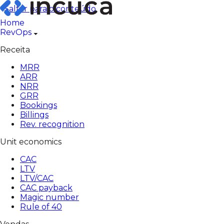
Pular
Saltar para o conteúdo
para
Home
o
RevOps
conteúdo
Receita
MRR
ARR
NRR
GRR
Bookings
Billings
Rev. recognition
Unit economics
CAC
LTV
LTV/CAC
CAC payback
Magic number
Rule of 40