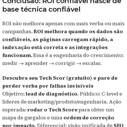
Conclusão: ROI confiável nasce de
base técnica confiável
ROI não melhora apenas com mais verba ou mais
campanhas.
ROI melhora quando os dados são
confiáveis, as páginas carregam rápido, a
indexação está correta e as integrações
funcionam.
Essa é a engenharia do crescimento:
medir → aprender → corrigir → escalar.
Descubra seu Tech Scor (gratuito) e pare de
perder verba por falhas invisíveis
Objetivo:
lead de diagnóstico
. Público: C-level e
líderes de marketing/produto/engenharia. Ação
esperada:
rodar o Tech Score
para obter um
mapa de gargalos e uma
ordem de correção
por impacto
. Diferencial: visão unificada de
SEO