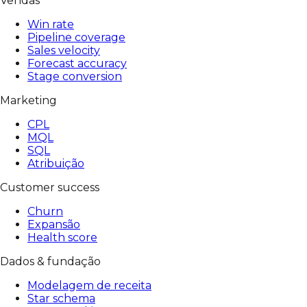
Vendas
Win rate
Pipeline coverage
Sales velocity
Forecast accuracy
Stage conversion
Marketing
CPL
MQL
SQL
Atribuição
Customer success
Churn
Expansão
Health score
Dados & fundação
Modelagem de receita
Star schema