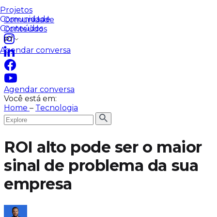
Plataforma de dados
Time dedicado
Blog automático
Projetos
Projetos
Comunidade
Comunidade
Conteúdos
Conteúdos
PT
Agendar conversa
Agendar conversa
Você está em:
Home
–
Tecnologia
ROI alto pode ser o maior
sinal de problema da sua
empresa