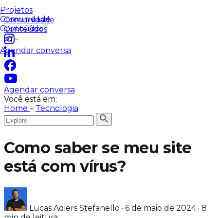
Plataforma de dados
Time dedicado
Blog automático
Projetos
Projetos
Comunidade
Comunidade
Conteúdos
Conteúdos
PT
Agendar conversa
Agendar conversa
Você está em:
Home
–
Tecnologia
Como saber se meu site
está com vírus?
Lucas Adiers Stefanello
·
6 de maio de 2024
·
8
min de leitura