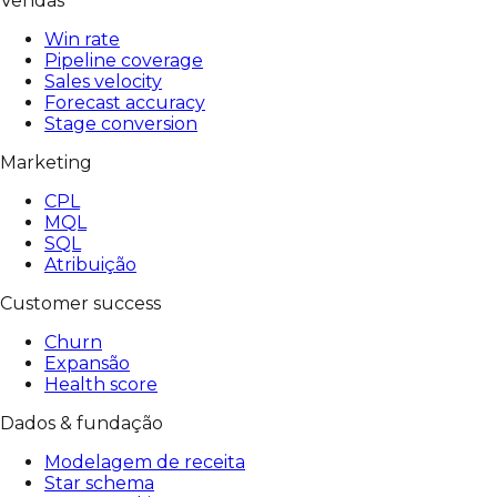
Vendas
Win rate
Pipeline coverage
Sales velocity
Forecast accuracy
Stage conversion
Marketing
CPL
MQL
SQL
Atribuição
Customer success
Churn
Expansão
Health score
Dados & fundação
Modelagem de receita
Star schema