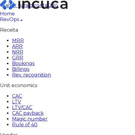
Pular
Saltar para o conteúdo
para
Home
o
RevOps
conteúdo
Receita
MRR
ARR
NRR
GRR
Bookings
Billings
Rev. recognition
Unit economics
CAC
LTV
LTV/CAC
CAC payback
Magic number
Rule of 40