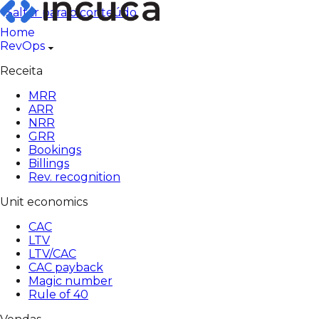
Pular
Saltar para o conteúdo
para
Home
o
RevOps
conteúdo
Receita
MRR
ARR
NRR
GRR
Bookings
Billings
Rev. recognition
Unit economics
CAC
LTV
LTV/CAC
CAC payback
Magic number
Rule of 40