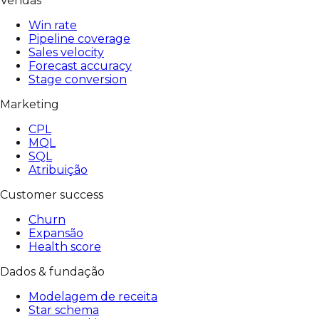
Vendas
Win rate
Pipeline coverage
Sales velocity
Forecast accuracy
Stage conversion
Marketing
CPL
MQL
SQL
Atribuição
Customer success
Churn
Expansão
Health score
Dados & fundação
Modelagem de receita
Star schema