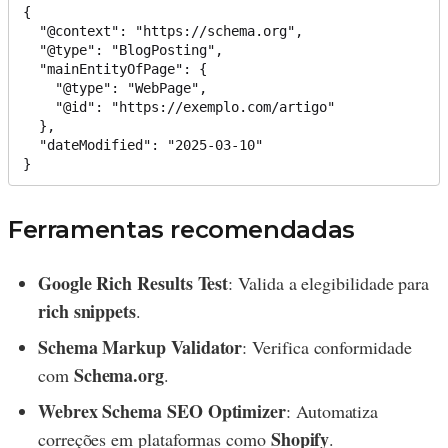
{

  "@context": "https://schema.org",

  "@type": "BlogPosting",

  "mainEntityOfPage": {

    "@type": "WebPage",

    "@id": "https://exemplo.com/artigo"

  },

  "dateModified": "2025-03-10"

Ferramentas recomendadas
Google Rich Results Test
: Valida a elegibilidade para
rich snippets
.
Schema Markup Validator
: Verifica conformidade
Schema.org
com
.
Webrex Schema SEO Optimizer
: Automatiza
Shopify
correções em plataformas como
.