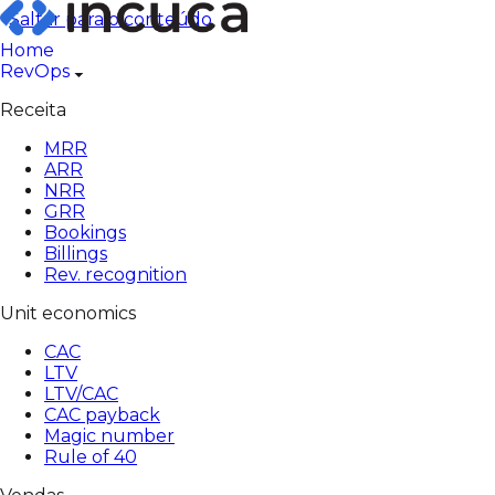
Pular
Saltar para o conteúdo
para
Home
o
RevOps
conteúdo
Receita
MRR
ARR
NRR
GRR
Bookings
Billings
Rev. recognition
Unit economics
CAC
LTV
LTV/CAC
CAC payback
Magic number
Rule of 40