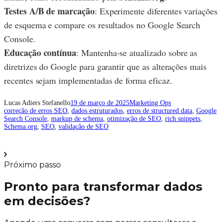
Testes A/B de marcação
: Experimente diferentes variações
de esquema e compare os resultados no Google Search
Console.
Educação contínua
: Mantenha-se atualizado sobre as
diretrizes do Google para garantir que as alterações mais
recentes sejam implementadas de forma eficaz.
Lucas Adiers Stefanello
19 de março de 2025
Marketing Ops
correção de erros SEO
, 
dados estruturados
, 
erros de structured data
, 
Google
Search Console
, 
markup de schema
, 
otimização de SEO
, 
rich snippets
, 
Schema.org
, 
SEO
, 
validação de SEO
Próximo passo
Pronto para transformar dados
em decisões?