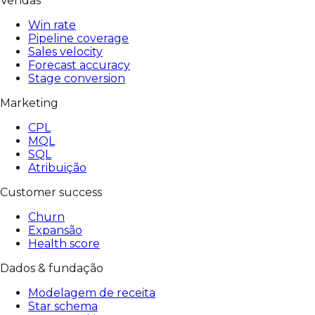
Vendas
Win rate
Pipeline coverage
Sales velocity
Forecast accuracy
Stage conversion
Marketing
CPL
MQL
SQL
Atribuição
Customer success
Churn
Expansão
Health score
Dados & fundação
Modelagem de receita
Star schema