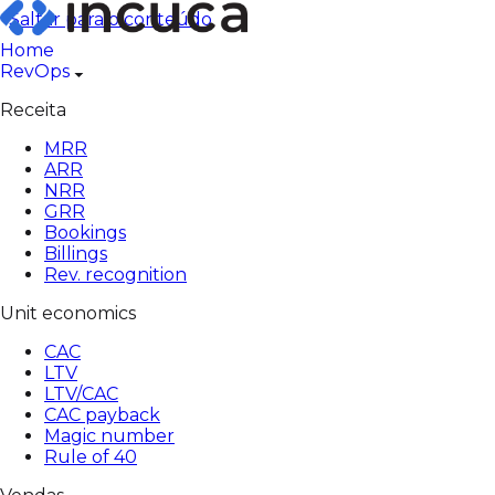
Pular
Saltar para o conteúdo
para
Home
o
RevOps
conteúdo
Receita
MRR
ARR
NRR
GRR
Bookings
Billings
Rev. recognition
Unit economics
CAC
LTV
LTV/CAC
CAC payback
Magic number
Rule of 40