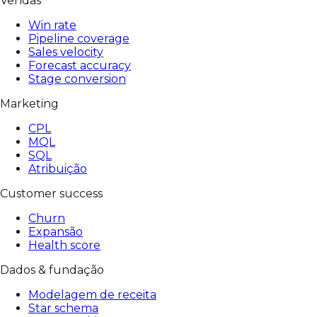
Vendas
Win rate
Pipeline coverage
Sales velocity
Forecast accuracy
Stage conversion
Marketing
CPL
MQL
SQL
Atribuição
Customer success
Churn
Expansão
Health score
Dados & fundação
Modelagem de receita
Star schema