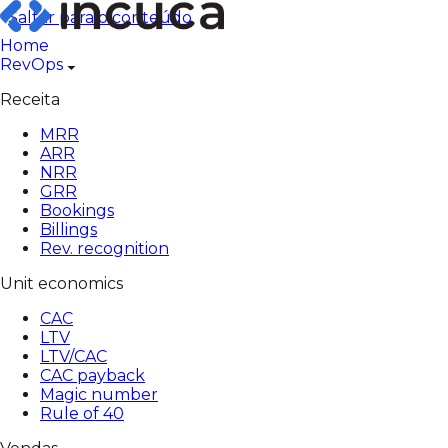
Pular
Saltar para o conteúdo
para
Home
o
RevOps
conteúdo
Receita
MRR
ARR
NRR
GRR
Bookings
Billings
Rev. recognition
Unit economics
CAC
LTV
LTV/CAC
CAC payback
Magic number
Rule of 40