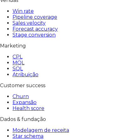
Vendas
Win rate
Pipeline coverage
Sales velocity
Forecast accuracy
Stage conversion
Marketing
CPL
MQL
SQL
Atribuição
Customer success
Churn
Expansão
Health score
Dados & fundação
Modelagem de receita
Star schema