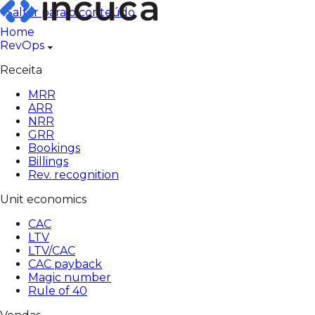
Pular
Saltar para o conteúdo
para
Home
o
RevOps
conteúdo
Receita
MRR
ARR
NRR
GRR
Bookings
Billings
Rev. recognition
Unit economics
CAC
LTV
LTV/CAC
CAC payback
Magic number
Rule of 40