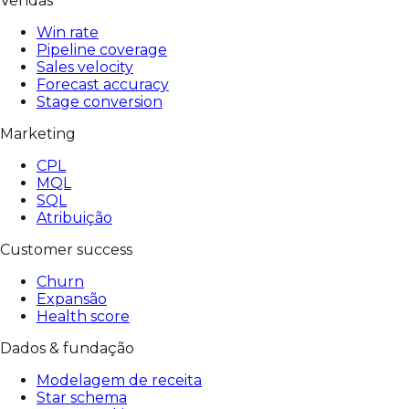
Vendas
Win rate
Pipeline coverage
Sales velocity
Forecast accuracy
Stage conversion
Marketing
CPL
MQL
SQL
Atribuição
Customer success
Churn
Expansão
Health score
Dados & fundação
Modelagem de receita
Star schema