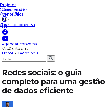
Plataforma de dados
Time dedicado
Blog automático
Projetos
Projetos
Comunidade
Comunidade
Conteúdos
Conteúdos
PT
Agendar conversa
Agendar conversa
Você está em:
Home
–
Tecnologia
Redes sociais: o guia
completo para uma gestão
de dados eficiente