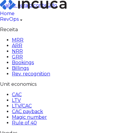
Pular
Saltar para o conteúdo
para
Home
o
RevOps
conteúdo
Receita
MRR
ARR
NRR
GRR
Bookings
Billings
Rev. recognition
Unit economics
CAC
LTV
LTV/CAC
CAC payback
Magic number
Rule of 40