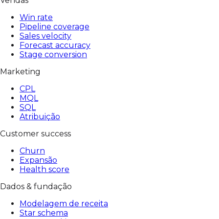
Vendas
Win rate
Pipeline coverage
Sales velocity
Forecast accuracy
Stage conversion
Marketing
CPL
MQL
SQL
Atribuição
Customer success
Churn
Expansão
Health score
Dados & fundação
Modelagem de receita
Star schema