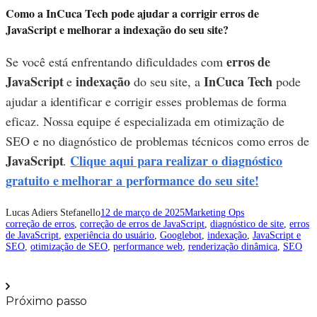
Como a InCuca Tech pode ajudar a corrigir erros de
JavaScript e melhorar a indexação do seu site?
erros de
Se você está enfrentando dificuldades com
JavaScript
indexação
InCuca Tech
e
do seu site, a
pode
ajudar a identificar e corrigir esses problemas de forma
eficaz. Nossa equipe é especializada em otimização de
SEO e no diagnóstico de problemas técnicos como erros de
JavaScript
Clique aqui para realizar o diagnóstico
.
gratuito e melhorar a performance do seu site!
Lucas Adiers Stefanello
12 de março de 2025
Marketing Ops
correção de erros
, 
correção de erros de JavaScript
, 
diagnóstico de site
, 
erros
de JavaScript
, 
experiência do usuário
, 
Googlebot
, 
indexação
, 
JavaScript e
SEO
, 
otimização de SEO
, 
performance web
, 
renderização dinâmica
, 
SEO
Próximo passo