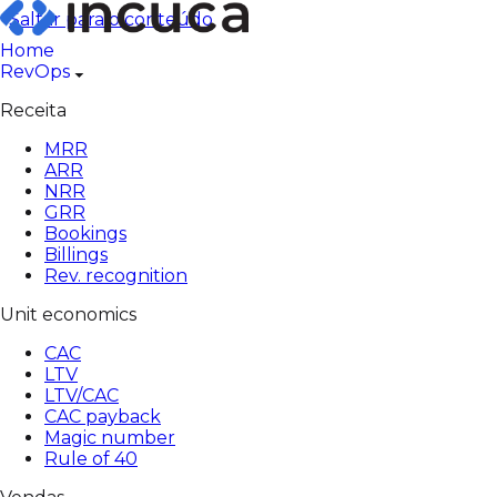
Pular
Saltar para o conteúdo
para
Home
o
RevOps
conteúdo
Receita
MRR
ARR
NRR
GRR
Bookings
Billings
Rev. recognition
Unit economics
CAC
LTV
LTV/CAC
CAC payback
Magic number
Rule of 40