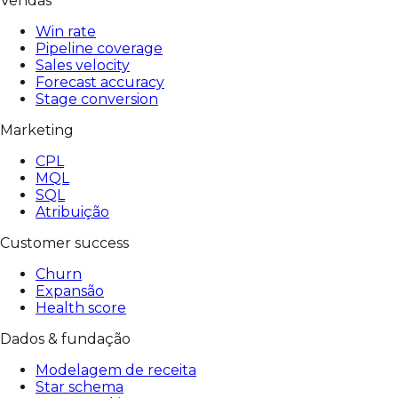
Vendas
Win rate
Pipeline coverage
Sales velocity
Forecast accuracy
Stage conversion
Marketing
CPL
MQL
SQL
Atribuição
Customer success
Churn
Expansão
Health score
Dados & fundação
Modelagem de receita
Star schema