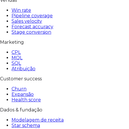
Vendas
Win rate
Pipeline coverage
Sales velocity
Forecast accuracy
Stage conversion
Marketing
CPL
MQL
SQL
Atribuição
Customer success
Churn
Expansão
Health score
Dados & fundação
Modelagem de receita
Star schema