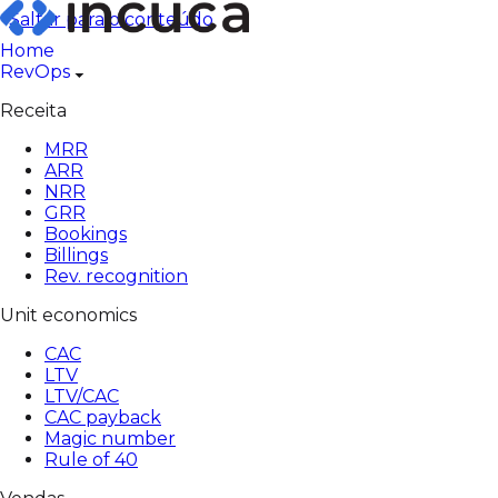
Pular
Saltar para o conteúdo
para
Home
o
RevOps
conteúdo
Receita
MRR
ARR
NRR
GRR
Bookings
Billings
Rev. recognition
Unit economics
CAC
LTV
LTV/CAC
CAC payback
Magic number
Rule of 40