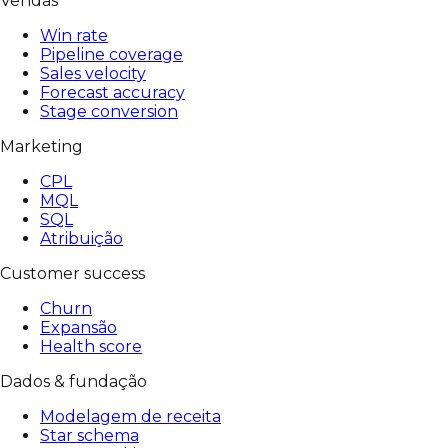
Vendas
Win rate
Pipeline coverage
Sales velocity
Forecast accuracy
Stage conversion
Marketing
CPL
MQL
SQL
Atribuição
Customer success
Churn
Expansão
Health score
Dados & fundação
Modelagem de receita
Star schema