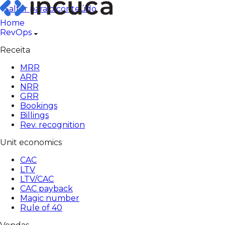
Pular
Saltar para o conteúdo
para
Home
o
RevOps
conteúdo
Receita
MRR
ARR
NRR
GRR
Bookings
Billings
Rev. recognition
Unit economics
CAC
LTV
LTV/CAC
CAC payback
Magic number
Rule of 40