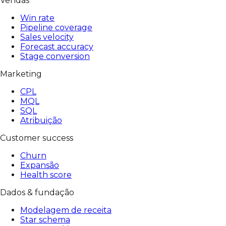
Vendas
Win rate
Pipeline coverage
Sales velocity
Forecast accuracy
Stage conversion
Marketing
CPL
MQL
SQL
Atribuição
Customer success
Churn
Expansão
Health score
Dados & fundação
Modelagem de receita
Star schema