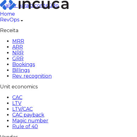
Pular
Saltar para o conteúdo
para
Home
o
RevOps
conteúdo
Receita
MRR
ARR
NRR
GRR
Bookings
Billings
Rev. recognition
Unit economics
CAC
LTV
LTV/CAC
CAC payback
Magic number
Rule of 40