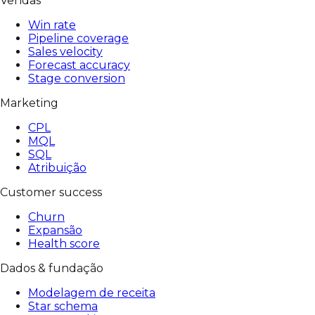
Vendas
Win rate
Pipeline coverage
Sales velocity
Forecast accuracy
Stage conversion
Marketing
CPL
MQL
SQL
Atribuição
Customer success
Churn
Expansão
Health score
Dados & fundação
Modelagem de receita
Star schema