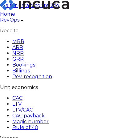
Pular
Saltar para o conteúdo
para
Home
o
RevOps
conteúdo
Receita
MRR
ARR
NRR
GRR
Bookings
Billings
Rev. recognition
Unit economics
CAC
LTV
LTV/CAC
CAC payback
Magic number
Rule of 40