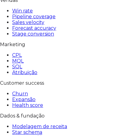
Vendas
Win rate
Pipeline coverage
Sales velocity
Forecast accuracy
Stage conversion
Marketing
CPL
MQL
SQL
Atribuição
Customer success
Churn
Expansão
Health score
Dados & fundação
Modelagem de receita
Star schema