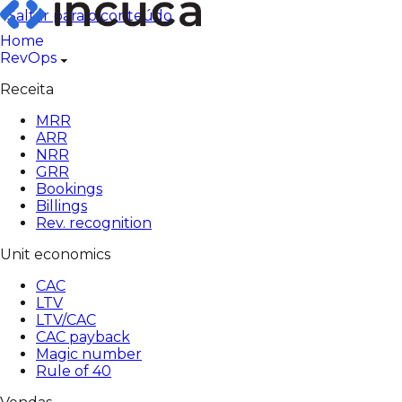
Pular
Saltar para o conteúdo
para
Home
o
RevOps
conteúdo
Receita
MRR
ARR
NRR
GRR
Bookings
Billings
Rev. recognition
Unit economics
CAC
LTV
LTV/CAC
CAC payback
Magic number
Rule of 40